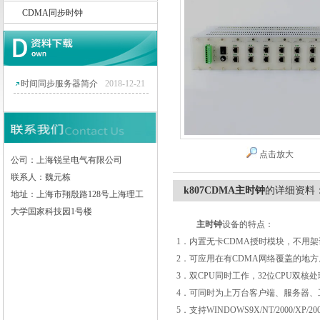
CDMA同步时钟
上海锐呈电气有限公司
时间同步服务器简介
2018-12-21
点击放大
公司：上海锐呈电气有限公司
联系人：魏元栋
k807CDMA主时钟
的详细资料
地址：上海市翔殷路128号上海理工
大学国家科技园1号楼
主时钟
设备的特点：
1
．内置无卡
CDMA
授时模块，不用架
2
．
可应用在有
CDMA
网络覆盖的地方
3
．双
CPU
同时工作，
32
位
CPU
双核处
4
．可同时为上万台客户端、服务器、
5
．支持
WINDOWS9X/NT/2000/XP/2003/