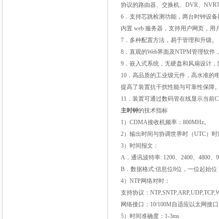
协议的路由器、交换机、
DVR
、
NVR
6
．支持芯跳检测功能，两台时钟设备
内置
web
服务器，支持用户网页，用
7
．多种配置方法，易于管理和升级。
8
．直观的
Web
界面及
NTPM
管理软件
9
．嵌入式系统，无硬盘和风扇设计，
10
．高品质的工业级元件，高水准的
提高了装置抗干扰性能与可靠性保障
11
．装置可通过数码管在线显示当前
主时钟
的技术指标
1
）
CDMA
接收机频率：
800MHz
。
2
）输出时间与协调世界时（
UTC
）时
3
）时间报文：
A
．通讯波特率
: 1200
、
2400
、
4800
、
9
B
．数据格式
:
信息位
8
位，一位起始位
4
）
NTP
网络对时：
支持协议：
NTP,SNTP,ARP,UDP,TCP
网络接口：
10/100M
自适应以太网接口
5
）时间准确度：
1-3ms