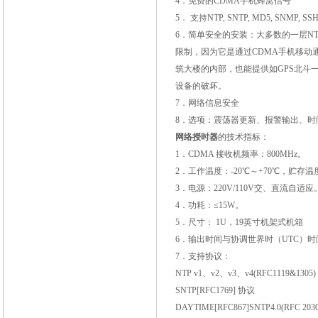
4
．免费的
CDMA
手机蜂窝信号
5
．
支持
NTP, SNTP, MD5, SNMP, SSH
6
．简单安全的安装：大多数的一层
N
限制，因为它是通过
CDMA
手机移动
筑大楼的内部，也能提供如
GPS
北斗
设备的破坏。
7
．网络信息安全
8
．选项：震荡器更新、报警输出、时
网络授时器
的技术指标：
1
．
CDMA
接收机频率：
800MHz
。
2
．工作温度：
-20
℃～
+70
℃，贮存温
3
．电源：
220V/110V
交、直流自适应
4
．功耗：≤
15W
。
5
．尺寸：
1U
，
19
英寸机架式机箱
6
．输出时间与协调世界时（
UTC
）时
7
．支持协议：
NTP v1
、
v2
、
v3
、
v4(RFC1119&1305)
SNTP[RFC1769]
协议
DAYTIME[RFC867]SNTP4.0(RFC 2030