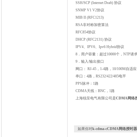
SSH/SCP (Internet Draft)
协议
SNMP V1 V2
协议
MIB II (RFC1213)
RSA
非对称加密算法
RFC854
协议
DHCP (RFC2131)
协议
IPV4
、
IPV6
、
Ipv6 Hybrid
协议
8
．用户容量：超过
10000
个，
NTP
请
9
．输入
/
输出接口
网口：
RJ-45
，
1-4
路，
10/100M
自适应
串口：
4
路，
RS232/422/485
电平
PPS
脉冲：
1
路
CDMA
天线：
BNC
，
1
路
上海锐呈电气有限公司是
CDMA
网络
如果你对
k-cdma-cCDMA网络授时器