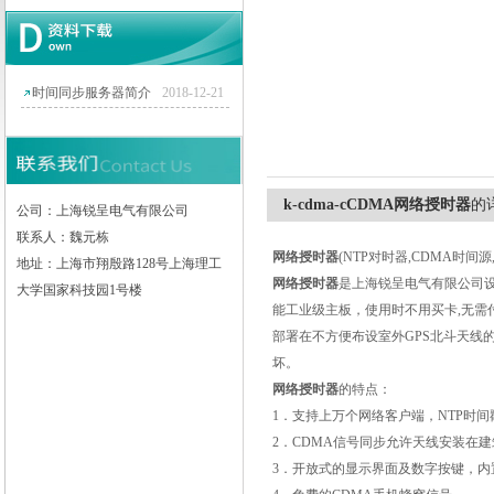
上海锐呈电气有限公司
时间同步服务器简介
2018-12-21
k-cdma-cCDMA网络授时器
的
公司：上海锐呈电气有限公司
联系人：魏元栋
网络授时器
(NTP
对时器
,CDMA
时间源
地址：上海市翔殷路128号上海理工
网络授时器
是上海锐呈电气有限公司
大学国家科技园1号楼
能工业级主板，使用时不用买卡
,
无需
部署在不方便布设室外
GPS
北斗天线
坏。
网络授时器
的特点：
1
．支持上万个网络客户端，
NTP
时间
2
．
CDMA
信号同步允许天线安装在建
3
．开放式的显示界面及数字按键，内