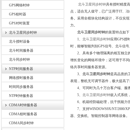
北斗卫星同步时钟
具有授时精度
GPS网络时钟
点，适合无人值守，已广泛用于IT、
GPS校时器
务。采用全模块化结构设计，不仅实现
GPS对时装置
上海锐呈电气有限公司
力。
北斗卫星同步时钟
的装置特点如下
北斗卫星同步时钟
1、
北斗卫星同步时钟
应用GPS授
北斗授时设备
时，能够智能判别GPS信号、北斗信
北斗时间服务器
2、具有多个物理隔离的相互独立的1
北斗同步时钟
增长变化的网络环境中；还可用于不同
络共享时间服务器资源。
NTP时间服务器
3、
北斗卫星同步时钟
是高品质的
网络授时服务器
表现，整机无可调节器件，极大提高了
时间同步服务器
4、可同时为几十万台客户端、服务
5、
北斗卫星同步时钟
嵌入式系统
NTP时钟服务器
6、机箱经防磁处理，抗干扰能力
CDMA时钟服务器
7、支持WINDOWS9X/NT/2000/X
CDMA校时服务器
器、交换机、智能控制器等网络设备。
CDMA同步时钟