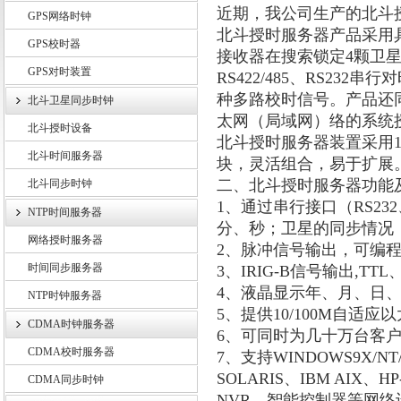
近期，我公司生产的
北斗
GPS网络时钟
北斗授时服务器
产品采用
GPS校时器
接收器在搜索锁定
4
颗卫
GPS对时装置
上海锐呈电气有限公司
RS422/485
、
RS232
串行对
种多路校时信号。产品还
北斗卫星同步时钟
太网（局域网）络的系统
北斗授时设备
北斗授时服务器
装置采用
北斗时间服务器
块，灵活组合，易于扩展
二、
北斗授时服务器
功能
北斗同步时钟
1
、通过串行接口（
RS232
NTP时间服务器
分、秒；卫星的同步情况
网络授时服务器
2
、脉冲信号输出，可编
时间同步服务器
3
、
IRIG-B
信号输出
,TTL
4
、液晶显示年、月、日
NTP时钟服务器
5
、提供
10/100M
自适应以
CDMA时钟服务器
6
、可同时为几十万台客
CDMA校时服务器
7
、支持
WINDOWS9X/NT/X
SOLARIS
、
IBM AIX
、
HP
CDMA同步时钟
NVR
、智能控制器等网络