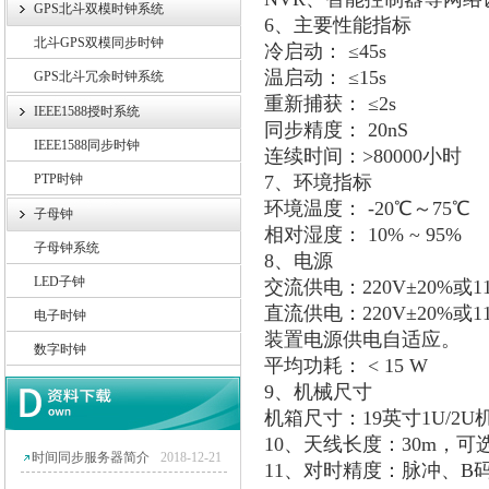
GPS北斗双模时钟系统
6
、主要性能指标
北斗GPS双模同步时钟
冷启动：
≤45s
温启动：
≤15s
GPS北斗冗余时钟系统
重新捕获：
≤2s
IEEE1588授时系统
同步精度：
20nS
IEEE1588同步时钟
连续时间：
>80000
小时
PTP时钟
7
、环境指标
环境温度：
-20
℃～
75
℃
子母钟
相对湿度：
10% ~ 95%
子母钟系统
8
、电源
LED子钟
交流供电：
220V±20%
或
1
直流供电：
220V±20%
或
1
电子时钟
装置电源供电自适应。
数字时钟
平均功耗：
< 15 W
9
、机械尺寸
机箱尺寸：
19
英寸
1U/2U
10
、天线长度：
30m
，可
时间同步服务器简介
2018-12-21
11
、对时精度：脉冲、
B