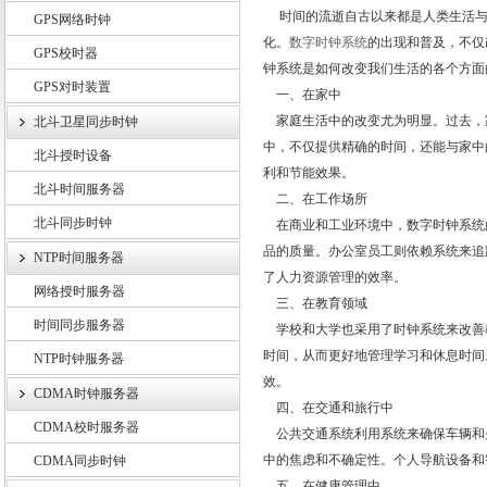
时间的流逝自古以来都是人类生活与
GPS网络时钟
化。
数字时钟系统
的出现和普及，不仅
GPS校时器
钟系统是如何改变我们生活的各个方面
GPS对时装置
上海锐呈电气有限公司
一、在家中
家庭生活中的改变尤为明显。过去，
北斗卫星同步时钟
中，不仅提供精确的时间，还能与家中
北斗授时设备
利和节能效果。
北斗时间服务器
二、在工作场所
北斗同步时钟
在商业和工业环境中，数字时钟系统
品的质量。办公室员工则依赖系统来追
NTP时间服务器
了人力资源管理的效率。
网络授时服务器
三、在教育领域
时间同步服务器
学校和大学也采用了时钟系统来改善
时间，从而更好地管理学习和休息时间
NTP时钟服务器
效。
CDMA时钟服务器
四、在交通和旅行中
CDMA校时服务器
公共交通系统利用系统来确保车辆和
中的焦虑和不确定性。个人导航设备和
CDMA同步时钟
五、在健康管理中