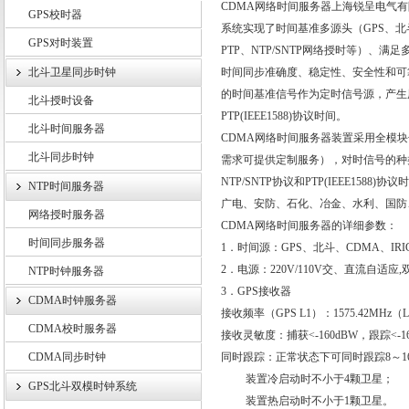
CDMA
网络时间服务器
上海锐呈电气有
GPS校时器
系统实现了时间基准多源头（
GPS
、北
GPS对时装置
上海锐呈电气有限公司
PTP
、
NTP/SNTP
网络授时等）、满足
北斗卫星同步时钟
时间同步准确度、稳定性、安全性和可
的时间基准信号作为定时信号源，产生
北斗授时设备
PTP(IEEE1588)
协议时间。
北斗时间服务器
CDMA
网络时间服务器
装置采用全模块
北斗同步时钟
需求可提供定制服务），对时信号的种
NTP/SNTP
协议和
PTP(IEEE1588)
协议时
NTP时间服务器
广电、安防、石化、冶金、水利、国防
网络授时服务器
CDMA
网络时间服务器
的详细参数：
时间同步服务器
1
．时间源：
GPS
、北斗、
CDMA
、
IRI
2
．电源：
220V/110V
交、直流自适应
,
NTP时钟服务器
3
．
GPS
接收器
CDMA时钟服务器
接收频率（
GPS L1
）：
1575.42MHz
（
L
CDMA校时服务器
接收灵敏度：捕获<
-160dBW
，跟踪<
-
CDMA同步时钟
同时跟踪：正常状态下可同时跟踪
8
～
1
装置冷启动时不小于
4
颗卫星；
GPS北斗双模时钟系统
装置热启动时不小于
1
颗卫星。