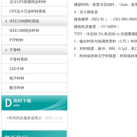
北斗GPS双模同步时钟
捕获时间：装置冷启动时，<
2min
；装
GPS北斗冗余时钟系统
4
．北斗接收器
接收频率（
BD2 B1
）：
1561.098
±
4MH
IEEE1588授时系统
接收机灵敏度：
-157.6dBW
；
IEEE1588同步时钟
TTFF
：冷启动
:35s,
热启动
:1s,
失锁重捕
PTP时钟
5
．输出时间与协调世界时（
UTC
）时
6
．对时精度：脉冲、
B
码：
0.1
μ
S
，串
子母钟
7
．时间保持单元守时精度：时间保持
子母钟系统
LED子钟
电子时钟
数字时钟
时间同步服务器简介
2018-12-21