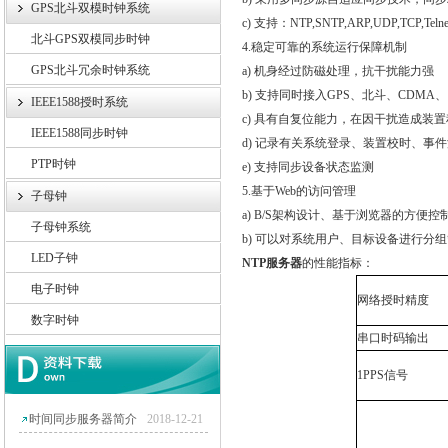
GPS北斗双模时钟系统
c)
支持：
NTP,SNTP,ARP,UDP,TCP,Teln
北斗GPS双模同步时钟
4.
稳定可靠的系统运行保障机制
GPS北斗冗余时钟系统
a)
机身经过防磁处理，抗干扰能力强
b)
支持同时接入
GPS
、北斗、
CDMA
、
IEEE1588授时系统
c)
具有自复位能力，在因干扰造成装置
IEEE1588同步时钟
d)
记录有关系统登录、装置校时、事件
PTP时钟
e)
支持同步设备状态监测
5.
基于
Web
的访问管理
子母钟
a) B/S
架构设计、基于浏览器的方便控
子母钟系统
b)
可以对系统用户、目标设备进行分组
LED子钟
NTP
服务器
的性能指标：
电子时钟
网络授时精度
数字时钟
串口时码输出
1PPS
信号
时间同步服务器简介
2018-12-21