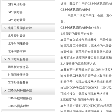
近期，我公司生产的GPS全球卫星同步
GPS网络时钟
GPS
全球卫星同步时钟
GPS校时器
产品已广泛应用于
IT
、金融、石
GPS对时装置
上海锐呈电气有限公司
务。
GPS
全球卫星同步时钟
的特点：
北斗卫星同步时钟
1.
性能好的硬件平台支持
北斗授时设备
a)
采用嵌入式操作系统开发，产品性能
北斗时间服务器
b)
高品质工业级原件，高水准的电器设
北斗同步时钟
c)
高性能、宽范围的专业服务器电源做
d)
双百兆自适应网络接口提供高速率和
NTP时间服务器
2.
方便快捷的系统部署方式
网络授时服务器
a)
具有两个相互独立的
10/100M
自适应
时间同步服务器
b)
支持从
GPS
北斗的原子钟上取得时间
时间信号，实现大规模网络系统时间精
NTP时钟服务器
c) WINDOWS9X/NT/2000/XP
，
LINUX
CDMA时钟服务器
可轻松接入，无需改变现有网络拓扑
CDMA校时服务器
3.
高精度的时间同步与守时技术
a)
与世界协调时
UTC
(
NTSC
)同步精度
CDMA同步时钟
b)
采用多同步源自适应同步技术，同步