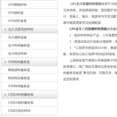
GPS北斗双模时钟系统
有用于小时
GPS网络时钟
冗余供电，并选用高性能、宽范围开关
GPS校时器
计，其输入、输出、电源等均可灵活配
GPS对时装置
上海锐呈电气有限公司
都可根据需要灵活选择配置。
GPS北斗二代双模时钟系统
的质量
北斗卫星同步时钟
1．锐呈时钟同步产品，三年免费质保
北斗授时设备
2．现场在线运行设备出现故障，维护
北斗时间服务器
3．*工程师为您提供24小时，遵循“
北斗同步时钟
验、有责任心的工程师*时间赶到现场
上海锐呈电气有限公司根据客户实际
NTP时间服务器
标准接口，电厂电站无需经过复杂的设
网络授时服务器
的服务目标是“事无巨细，尽善尽美，
时间同步服务器
足您的需求。
NTP时钟服务器
CDMA时钟服务器
CDMA校时服务器
CDMA同步时钟