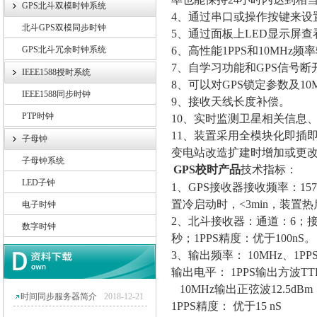
GPS北斗双模时钟系统
4
、通过串口或操作按键来设
北斗GPS双模同步时钟
5
、通过面板上LED显示屏
GPS北斗冗余时钟系统
6
、高性能1PPS和10MHz频
7
、自学习功能和GPS信号断
IEEE1588授时系统
8
、可以对GPS锁定参数及1
IEEE1588同步时钟
9
、接收天线长度补偿。
PTP时钟
10
、实时监测卫星相关信息、
11
、装置采用全模块化即插即
子母钟
变电站改造扩建时增加或更
子母钟系统
GPS
校时产品
技术指标：
LED子钟
1
、GPS接收器接收频率：157
置冷启动时，<3min，装置热
电子时钟
2
、北斗接收器：通道：6；接收
数字时钟
秒；1PPS精度：优于100nS。
3
、输出频率： 10MHz、1PP
输出电平： 1PPS输出方波T
10MHz
输出正弦波12.5dBm
时间同步服务器简介
2018-12-21
1PPS
精度： 优于15 nS