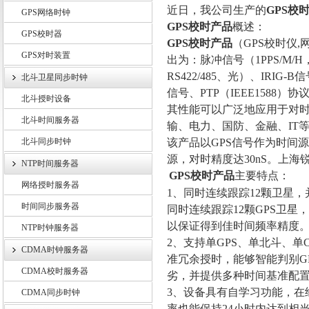
近日，我公司生产的
GPS校
GPS网络时钟
GPS
校时产品
概述：
GPS校时器
GPS
校时产品
（GPS校时仪
GPS对时装置
上海锐呈电气有限公司
出为：脉冲信号（1PPS/M/H
RS422/485、光）、IRIG
北斗卫星同步时钟
信号、PTP（IEEE158
北斗授时设备
其性能可以广泛地应用于对时
北斗时间服务器
输、电力、国防、金融、IT
北斗同步时钟
该产品以GPS信号作为时间源
源，对时精度达30nS。上海
NTP时间服务器
GPS
校时产品
主要特点：
网络授时服务器
1
、同时连续跟踪12颗卫星
时间同步服务器
同时连续跟踪12颗GPS卫
以保证得到佳时间频率精度
NTP时钟服务器
2
、支持单GPS、单北斗、单C
CDMA时钟服务器
准冗余授时，能够智能判别G
CDMA校时服务器
劣，并提供多种时间基准配
3
、设备具有自学习功能，在经
CDMA同步时钟
率也能保持24小时内达到相