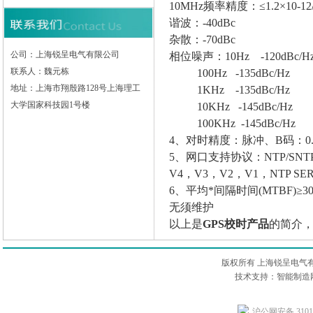
10MHz
频率精度：≤1.2×10-12
谐波：-40dBc
杂散：-70dBc
公司：上海锐呈电气有限公司
相位噪声：10Hz -120dBc/H
联系人：魏元栋
100Hz -135dBc/Hz
地址：上海市翔殷路128号上海理工
1KHz -135dBc/Hz
大学国家科技园1号楼
10KHz -145dBc/Hz
100KHz -145dBc/Hz
4
、对时精度：脉冲、B码：0.1μS，
5
、网口支持协议：NTP/SNTP 
V4，V3，V2，V1，NTP SER
6
、平均*间隔时间(MTBF)≥
无须维护
以上是
GPS校时产品
的简介
版权所有 上海锐呈电气
技术支持：智能制造网
沪公网安备 31011