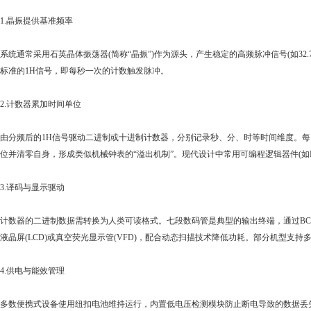
.晶振提供基准频率
通常采用石英晶体振荡器(简称“晶振”)作为源头，产生稳定的高频脉冲信号(如32.7
标准的1H信号，即每秒一次的计数触发脉冲。
.计数器累加时间单位
频后的1H信号驱动二进制或十进制计数器，分别记录秒、分、时等时间维度。每当低
位并清零自身，形成类似机械钟表的“溢出机制”。现代设计中常用可编程逻辑器件(如FP
.译码与显示驱动
器的二进制数据需转换为人类可读格式。七段数码管是典型的输出终端，通过BCD
液晶屏(LCD)或真空荧光显示管(VFD)，配合动态扫描技术降低功耗。部分机型支持多模
.供电与能效管理
数便携式设备使用纽扣电池维持运行，内置低电压检测模块防止断电导致的数据丢