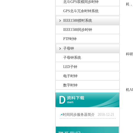
北斗GPS双模同步时钟
耗，
GPS北斗冗余时钟系统
IEEE1588授时系统
IEEE1588同步时钟
·
PTP时钟
石英
子母钟
科研
子母钟系统
LED子钟
·
电子时钟
单
数字时钟
机A
·
时间同步服务器简介
2018-12-21
数
·