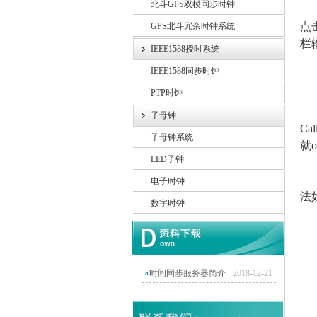
北斗GPS双模同步时钟
6
点
GPS北斗冗余时钟系统
栏
IEEE1588授时系统
IEEE1588同步时钟
7
PTP时钟
8、
子母钟
Ca
子母钟系统
就
LED子钟
9
电子时钟
法
数字时钟
(
(
时间同步服务器简介
2018-12-21
(