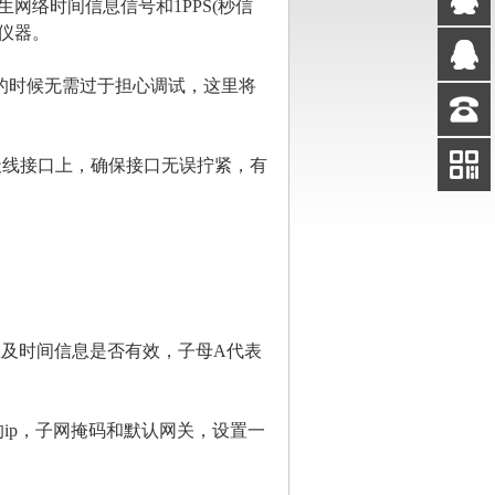
网络时间信息信号和1PPS(秒信
仪器。
QQ
客服2
时候无需过于担心调试，这里将
QQ
客服3
客服
电话
线接口上，确保接口无误拧紧，有
扫码
加微信
及时间信息是否有效，子母A代表
ip，子网掩码和默认网关，设置一