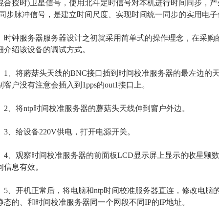
混合授时)卫星信号，使用北斗定时信号对本机进行时间同步，产生
)同步脉冲信号，是建立时间尺度、实现时间统一同步的实用电子
钟服务器服务器设计之初就采用简单式的操作理念，在采购的
细介绍该设备的调试方式。
、将蘑菇头天线的BNC接口插到时间校准服务器的最左边的天
别客户没有注意会插入到1pps的out1接口上。
、将ntp时间校准服务器的蘑菇头天线伸到窗户外边。
、给设备220V供电，打开电源开关。
、观察时间校准服务器的前面板LCD显示屏上显示的收星颗数
间信息有效。
、开机正常后，将电脑和ntp时间校准服务器直连，修改电脑的
静态的、和时间校准服务器同一个网段不同IP的IP地址。