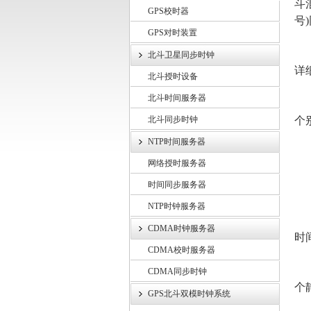
斗
GPS校时器
号
GPS对时装置
上海锐呈电气有限公司
时
北斗卫星同步时钟
详
北斗授时设备
北斗时间服务器
1
北斗同步时钟
个
NTP时间服务器
2
网络授时服务器
时间同步服务器
3
NTP时钟服务器
4
CDMA时钟服务器
时
CDMA校时服务器
5
CDMA同步时钟
个
GPS北斗双模时钟系统