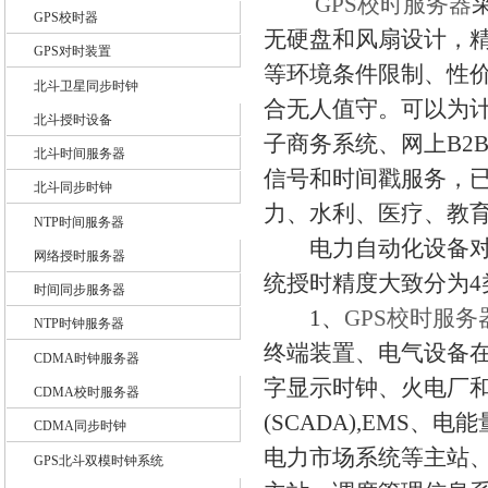
GPS校时服务器
GPS校时器
无硬盘和风扇设计，
GPS对时装置
上海锐呈电气有限公司
等环境条件限制、性
北斗卫星同步时钟
合无人值守。可以为
北斗授时设备
子商务系统、网上B2
北斗时间服务器
信号和时间戳服务，
北斗同步时钟
力、水利、医疗、教育
NTP时间服务器
电力自动化设备
网络授时服务器
统授时精度大致分为4
时间同步服务器
1、
GPS校时服务
NTP时钟服务器
终端装置、电气设备在
CDMA时钟服务器
字显示时钟、火电厂
CDMA校时服务器
(SCADA),EMS
CDMA同步时钟
电力市场系统等主站、
GPS北斗双模时钟系统