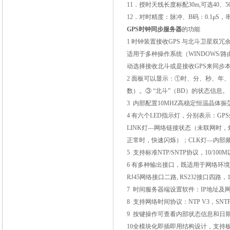
11
．授时天线长度标配
30m,
可选
40
、
5
12
．对时精度：脉冲、
B
码：
0.1
μ
S
，
GPS
时钟同步服务器
的功能
1
时钟装置接收
GPS
与北斗卫星双冗
适用于多种操作系统（
WINDOWS/
路
动选择接收北斗或是接收
GPS
来同步
2
面板可以显示：①时、分、秒、年、
数）。③
“北斗”（
BD
）的状态信息。
3
内部配置
10MHZ
高稳定恒温晶体振
4
有六个
LED
指示灯，分别表示：
GPS
LINK
灯—网络链接状态（未联网时，
正常时，快速闪烁）；
CLK
灯—内部
5
支持标准
NTP/SNTP
协议，
10/100M
6
有多种输出接口，既适用于网络环境
RJ45
网络接口二路
, RS232
接口四路，
7
时间服务器端设置软件：
IP
地址及
8
支持网络时间协议：
NTP V3
，
SNTP
9
按键操作可查看内部状态信息和日
10
全模块化即插即用结构设计，支持