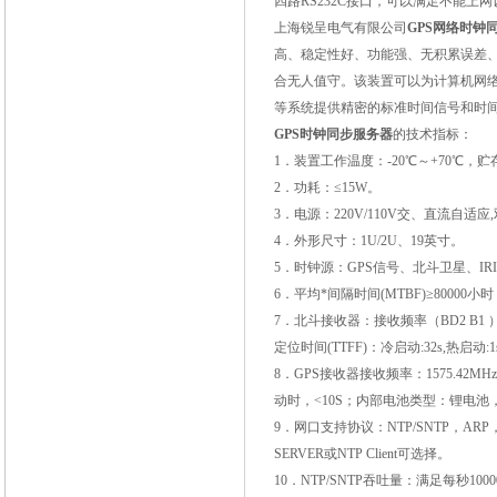
四路
RS232C
接口，可以满足不能上网
上海锐呈电气有限公司
GPS
网络时钟
高、稳定性好、功能强、无积累误差
合无人值守。该装置可以为计算机网
等系统提供精密的标准时间信号和时
GPS
时钟同步服务器
的技术指标：
1
．装置工作温度：
-20
℃～
+70
℃，贮
2
．功耗：≤
15W
。
3
．电源：
220V/110V
交、直流自适应
,
4
．外形尺寸：
1U/2U
、
19
英寸。
5
．时钟源：
GPS
信号、北斗卫星、
IR
6
．平均*间隔时间
(MTBF)
≥
80000
小时
7
．北斗接收器：接收频率（
BD2 B1
定位时间
(TTFF)
：冷启动
:32s,
热启动
:1
8
．
GPS
接收器接收频率：
1575.42MHz
动时，<
10S
；内部电池类型：锂电池
9
．网口支持协议：
NTP/SNTP
，
ARP
SERVER
或
NTP Client
可选择。
10
．
NTP/SNTP
吞吐量：满足每秒
1000