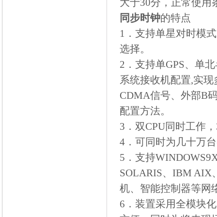
大于
30
分，
正常使用
同步时钟
的特点
1
．支持单星对时模式
选择。
2
．支持单
GPS
、单北
系统接收机配置
,
实现
CDMA
信号、外部
B
配置方法。
3
．双
CPU
同时工作，
4
．可同时为几十万台
5
．支持
WINDOWS9X/N
SOLARIS
、
IBM AIX
机、智能控制器等网
6
．装置采用全模块化