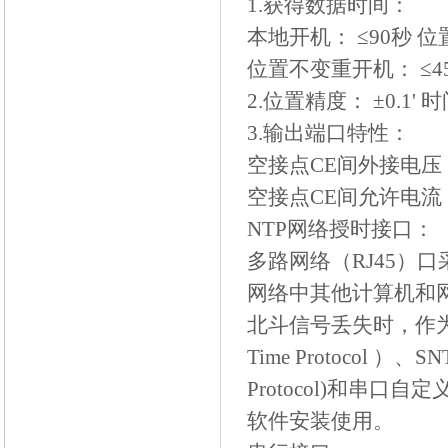
1.
获得数据时间：
本地开机：
≤
90
秒
位
位置不变重开机：
≤
4
2.
位置精度：
±
0.1'
时
3.
输出端口特性：
空接点
CE
间外接电压
空接点
CE
间允许电流
NTP
网络授时接口：
多路网络（
RJ45
）口
网络中其他计算机和
北斗信号丢失时，作
Time Protocol
）、
SN
Protocol)
和串口自定
软件安装使用。