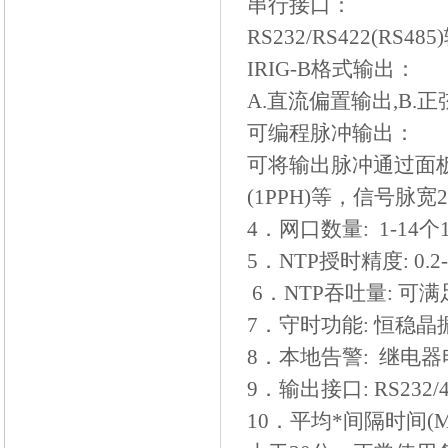
串行接口：
RS232/RS422(RS485)
IRIG-B
格式输出：
A.
直流偏置输出
,B.
正
可编程脉冲输出：
可将输出脉冲通过面
(1PPH)
等，信号脉宽
4
．网口数量
: 1-14
个
5
．
NTP
授时精度
: 0.
6
．
NTP
吞吐量
:
可满
7
．守时功能
:
恒稳晶
8
．本地告警
:
继电器
9
．输出接口
: RS232/
10
．平均*间隔时间
(