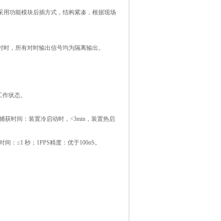
采用功能模块后插方式，结构紧凑，根据现场
对时
，
所有对时输出信号均为隔离输出。
工作状态。
BW；捕获时间：装置冷启动时，<3min，装置热启
：≤1 秒；1PPS精度：优于100nS。