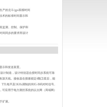
产的北斗/gps双模时间
斗技术的标准时间显示和
其监测、控制、保护和
时间同步的要求而设计
显示和发送装置。
而设计制造，设计特别适合
授时
同步系统可靠
0米有源天线。接收器在搜索锁定4颗卫星后，能
、TTL电平及1KHz调制的IRIG-B码对时信号、
模块，可应用于电力测控系统的以太网（局域网）
易于扩展。