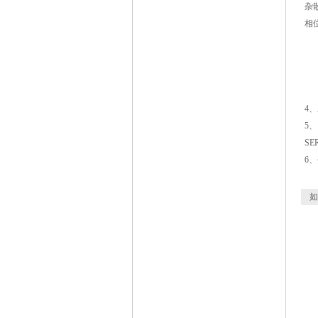
杂散
相位
1
1
1
1
4、
5、
SE
6
如