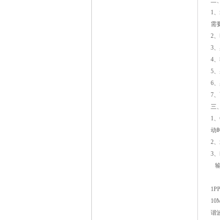
二
1
、
需
2
、
3
、
4
、
5
、
6
、
7
、
三
1、
动
2
3
输
1
1
10
谐波