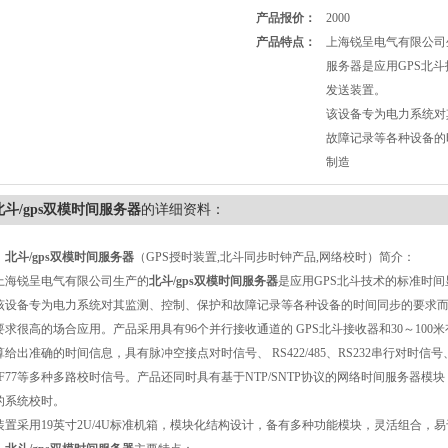
产品报价：
2000
产品特点：
上海锐呈电气有限公司生
服务器是应用GPS北
发送装置。
该设备专为电力系统对
故障记录等各种设备的
制造
北斗/gps双模时间服务器
的详细资料：
、
北斗
/gps
双模时间服务器
（GPS授时装置,北斗同步时钟产品,网络校时）简介：
海锐呈电气有限公司生产的
北斗
/gps
双模时间服务器
是应用GPS
北斗
技术的标准时间
该设备
专为电力系统对其监测、控制、保护和故障记录等各种设备的时间同步的要求
要求很高的场合应用。
产品
采用具有96个并行接收通道的 GPS
北斗
接收器和30～10
算给出准确的时间信息
，
具有脉冲空接点对时信号、 RS422/485、RS232串行对时信号
CF77等多种多路
校时
信号。
产品还同时
具有基于NTP/SNTP协议的网络时间服务器
的系统校时。
装置
采用19英寸2U/4U标准机箱，模块化结构设计，备有多种功能模块，灵活组合，