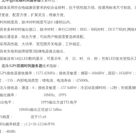
、
北斗
/gps
双模时间服务器
主要特点：
箱体采用符合电磁兼容要求的铝合金材料，抗干扰性能力强。按通用标准尺寸制造。
要更改、配置方便，扩展灵活，维修方便。
时间精度高，脉冲对时精度可达0.1微秒以内。
具有多种对时输出接口，脉冲对时；串行口对时；IRIG－B码对时，DCF77码对,网络
输出通道多，组合方便，可由用户根据需要选择搭配。
采用高性能、大功率、宽范围开关电源，工作稳定。
具有失电和故障报警2组继电器接点输出。
面板设有14位LED数码显示，可显示年、月、日、时、分、秒；另有LED发光管指示
、
北斗
/GPS
双模时间服务器
技术指标：
GPS接收器接收频率：1575.42MHz；接收灵敏度：捕获<-160dBW，跟踪<-163d
时，<15S；内部电池类型：锂电池，电池寿命：
≮
25000h。
、北斗接收器：通道：6；接收灵敏度：-157.6dBW；冷启动首捕时间：≤2秒；失锁重捕时间
、输出频率： 10MHz、1PPS
出电平： 1PPS输出方波TTL电平
0MHz输出正弦波12.5dBm
PPS精度： 优于15 nS
MHz频率精度：≤1.2×10-12/24h平均
：-40dBc