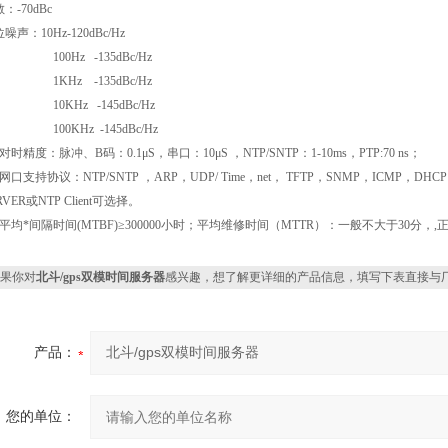
：-70dBc
噪声：10Hz-120dBc/Hz
00Hz -135dBc/Hz
KHz -135dBc/Hz
0KHz -145dBc/Hz
00KHz -145dBc/Hz
对时精度：脉冲、B码：0.1μS，串口：10μS ，NTP/SNTP：1-10ms，PTP:70 ns；
网口支持协议：NTP/SNTP ，ARP，UDP/ Time，net， TFTP，SNMP，ICMP，DHC
RVER或NTP Client可选择。
、平均*间隔时间(MTBF)≥300000小时；平均维修时间（MTTR）：一般不大于30分
果你对
北斗/gps双模时间服务器
感兴趣，想了解更详细的产品信息，填写下表直接与
产品：
您的单位：