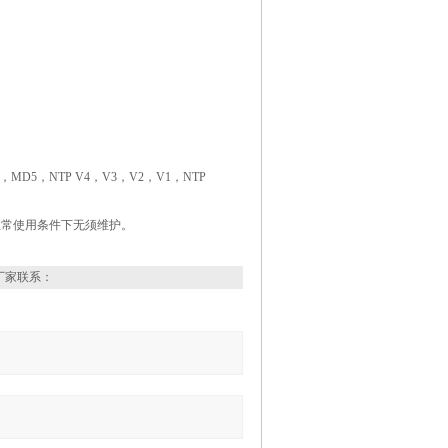
P，MD5，NTP V4，V3，V2，V1，NTP
，,正常使用条件下无须维护。
厂家联系：