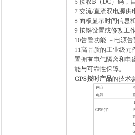
6
接收
B
（
DC
）码，
7
交流
/
直流双电源供
8
面板显示时间信息
9
按键设置或修改工
10
告警功能
－电源告
11
高品质的工业级元
置拥有电气隔离和电
能与可靠性保障。
GPS
授时产品
的技术
内容
电源
1
GPS
特性
G