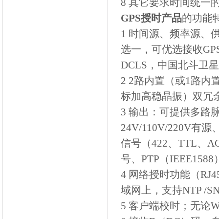
8
其它要求时间统一
GPS
授时产品
的功能
1
时间源、频率源、
选一，可优选接收
GP
DCLS
，中国北斗卫星
2 2
路内置（或
1
路内
标加高稳晶振）双冗
3
输出：可提供多路
24V/110V/220V
有源
信号（
422
、
TTL
、
A
号、
PTP
（
IEEE1588
4
网络授时功能（
RJ4
域网上，支持
NTP /S
5
客户端校时；无论
W