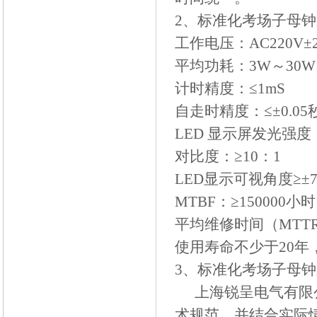
2
、标准化考场子母钟
工作电压：
AC220V
±
平均功耗：
3W
～
30W
计时精度：
≤1mS
自走时精度：≤±
0.05
LED
显示屏发光强度
对比度：
≥10
：
1
LED
显示可视角度
≥
±
MTBF
：
≥150000
小时
平均维修时间（
MTT
使用寿命不少于
20
年
3
、标准化考场子母钟
上海锐呈电气有限
术规范，并结合实际