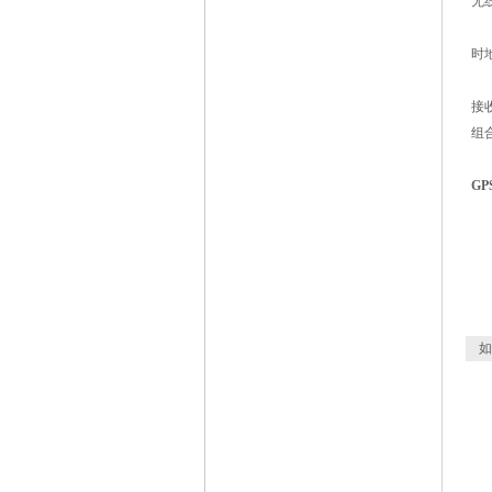
无
检
时
控
接
组
G
1
2
3
5
如