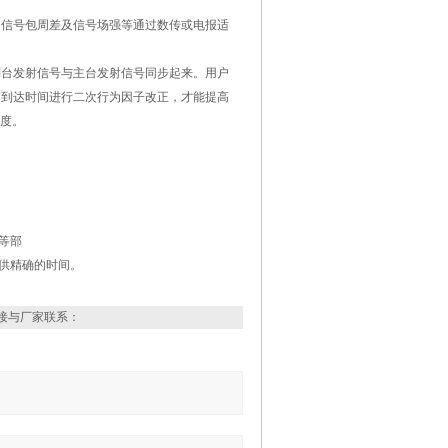
信号包周差及信号场强等通过数传或电报适
台发射信号与主台发射信号同步起来。用户
的到达时间进行二次行为因子改正，才能提高
精度。
等部
供精确的时间。
接与厂家联系：