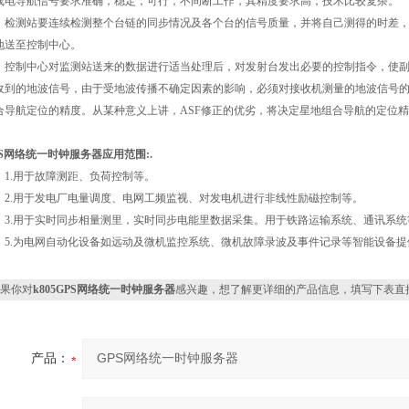
线电导航信号要求准确，稳定，可行，不间断工作，其精度要求高，技术比较复杂。
测站要连续检测整个台链的同步情况及各个台的信号质量，并将自己测得的时差，
地送至控制中心。
制中心对监测站送来的数据进行适当处理后，对发射台发出必要的控制指令，使副
收到的地波信号，由于受地波传播不确定因素的影响，必须对接收机测量的地波信号
合导航定位的精度。从某种意义上讲，ASF修正的优劣，将决定星地组合导航的定位
PS网络统一时钟服务器
应用范围:.
.用于故障测距、负荷控制等。
.用于发电厂电量调度、电网工频监视、对发电机进行非线性励磁控制等。
.用于实时同步相量测里，实时同步电能里数据采集。用于铁路运输系统、通讯系统
.为电网自动化设备如远动及微机监控系统、微机故障录波及事件记录等智能设备提
果你对
k805GPS网络统一时钟服务器
感兴趣，想了解更详细的产品信息，填写下表直
产品：