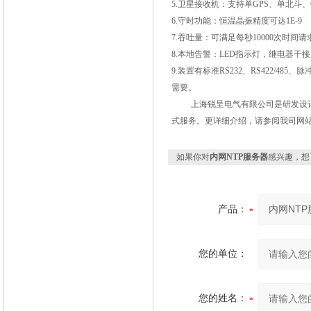
5.
卫星接收机：支持单
GPS
、单北斗、
6.
守时功能：恒温晶振精度可达
1E-9
7.
吞吐量：可满足每秒
10000
次时间请
8.
本地告警：
LED
指示灯，继电器干接
9.
装置有标准
RS232
、
RS422/485
、脉
需要。
上海锐呈电气有限公司是研发设
式服务。更详细介绍，请参阅我司网
如果你对
内网NTP服务器
感兴趣，想
产品：
您的单位：
您的姓名：