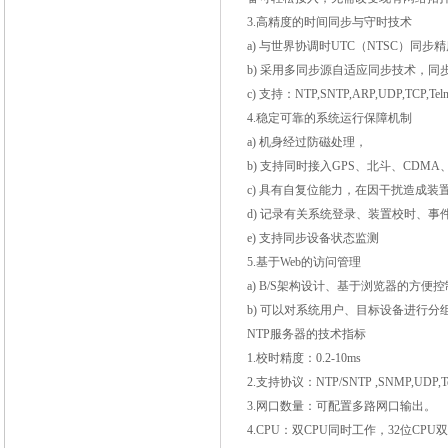
3.
高精度的时间同步与守时技术
a)
与世界协调时
UTC
（
NTSC
）同步精
b)
采用多同步源自适应同步技术，同
c)
支持：
NTP,SNTP,ARP,UDP,TCP,Tel
4.
稳定可靠的系统运行保障机制
a)
机身经过防磁处理，
b)
支持同时接入
GPS
、北斗、
CDMA
c)
具有自复位能力，在因干扰造成装
d)
记录有关系统登录、装置校时、事
e)
支持同步设备状态监测
5.
基于
Web
的访问管理
a) B/S
架构设计、基于浏览器的方便控
b)
可以对系统用户、目标设备进行分
NTP
服务器的技术指标
1.
校时精度：
0.2-10ms
2.
支持协议：
NTP/SNTP ,SNMP,UDP,Tel
3.
网口数量：可配置多路网口输出。
4.CPU
：双
CPU
同时工作，
32
位
CPU
双