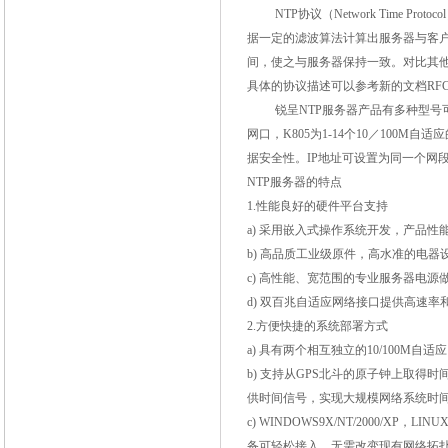
NTP
协议（
Network Time Protocol
据一定的滤波算法计算出服务器与客
间，使之与服务器保持一致。对比其
具体的协议描述可以参考新的文档
RFC
锐呈
NTP
服务器产品有多种型号
网口，
K805
为
1-14
个
10
／
100M
自适应
据安全性。
IP
地址可设置为同一个网
NTP
服务器的特点
1.
性能良好的硬件平台支持
a)
采用嵌入式操作系统开发，产品性
b)
高品质工业级原件，高水准的电器
c)
高性能、宽范围的专业服务器电源
d)
双百兆自适应网络接口提供高速率
2.
方便快捷的系统部署方式
a)
具有两个相互独立的
10/100M
自适应
b)
支持从
GPS
北斗的原子钟上取得时
供时间信号，实现大规模网络系统时
c) WINDOWS9X/NT/2000/XP
，
LINU
备可轻松接入，无需改变现有网络拓