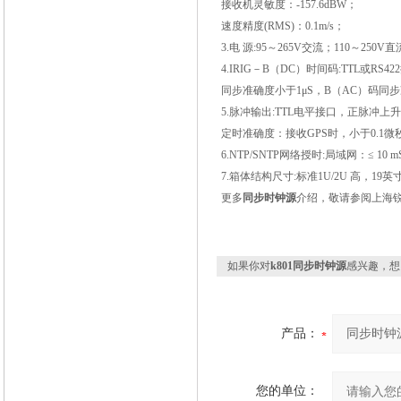
接收机灵敏度：
-157.6dBW
；
速度精度
(RMS)
：
0.1m/s
；
3.
电
源
:95
～
265V
交流；
110
～
250V
直
4.IRIG
－
B
（
DC
）时间码
:TTL
或
RS422
同步准确度小于
1
μ
S
，
B
（
AC
）码同步
5.
脉冲输出
:TTL
电平接口，正脉冲上升
定时准确度：接收
GPS
时，小于
0.1
微
6.NTP/SNTP
网络授时
:
局域网：≤
10 m
7.
箱体结构尺寸
:
标准
1U/2U
高，
19
英
更多
同步时钟源
介绍，敬请参阅上海
如果你对
k801同步时钟源
感兴趣，想
产品：
您的单位：