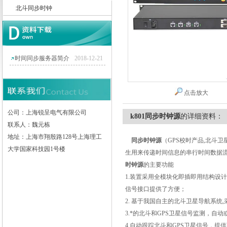
北斗同步时钟
上海锐呈电气有限公司
时间同步服务器简介
2018-12-21
点击放大
公司：上海锐呈电气有限公司
k801同步时钟源
的详细资料：
联系人：魏元栋
地址：上海市翔殷路128号上海理工
同步时钟源
（
GPS
校时产品
,
北斗卫
大学国家科技园1号楼
生用来传递时间信息的串行时间数据
时钟源
的主要功能
1.
装置采用全模块化即插即用结构设计
信号接口提供了方便；
2.
基于我国自主的北斗卫星导航系统
,
3.
*的北斗和
GPS
卫星信号监测，自动
4.
自动跟踪北斗和
GPS
卫星信号，提供