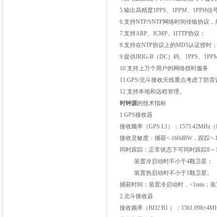
5.
输出高精度
1PPS
、
1PPM
、
1PPH
信
6.
支持
NTP/SNTP
网络时间传输协议，
7.
支持
ARP
、
ICMP
、
HTTP
协议；
8.
支持在
NTP
协议上的
MD5
认证授时
9.
提供
IRIG-B
（
DC
）码、
1PPS
、
1PP
10.
支持上万个用户的网络授时服务
11.GPS/
北斗接收天线重点考虑了防雷
12.
支持本地和远程管理。
时钟源
的技术指标
1.GPS
接收器
接收频率（
GPS L1
）：
1575.42MHz
（
接收灵敏度：捕获<
-160dBW
，跟踪<
-
同时跟踪：正常状态下可同时跟踪
8
～
装置冷启动时不小于
4
颗卫星；
装置热启动时不小于
1
颗卫星。
捕获时间：装置冷启动时，<
1min
；装
2.
北斗接收器
接收频率（
BD2 B1
）：
1561.098
±
4M