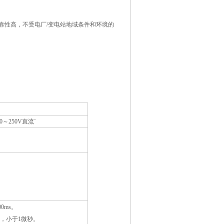
靠性高，不受电厂
/
变电站地域条件和环境的
0
～
250V
直流
`
00ms
。
，小于
1
微秒。