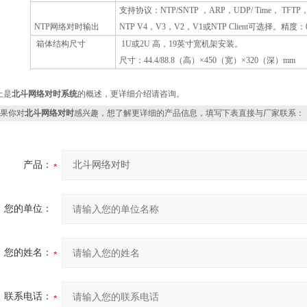
支持协议：
NTP/SNTP
，
ARP
，
UDP/ Time
，
TFTP
NTP
网络对时输出
NTP V4
，
V3
，
V2
，
V1
或
NTP Client
可选择。精度：
箱体结构尺寸
1U
或
2U
高，
19
英寸宽机架安装。
尺寸：
44.4/88.8
（高）
×450
（宽）
×320
（深）
mm
上是
北斗网络对时
系统
的概述，更详细介绍请咨询。
果你对
北斗网络对时
感兴趣，想了解更详细的产品信息，填写下表直接与厂家联系：
产品：
您的单位：
您的姓名：
联系电话：