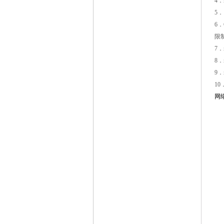
4
．
5
．
6
．
限
7
．
8
．
9
．
10
网