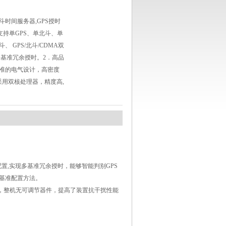
时间服务器,GPS授时
．支持单GPS、单北斗、单
、 GPS/北斗/CDMA双
多基准冗余授时。2．高品
准的电气设计，高密度
采用双核处理器，精度高,
配置
,
实现多基准冗余授时，能够智能判别
GPS
基准配置方法。
，整机无可调节器件，提高了装置抗干扰性能