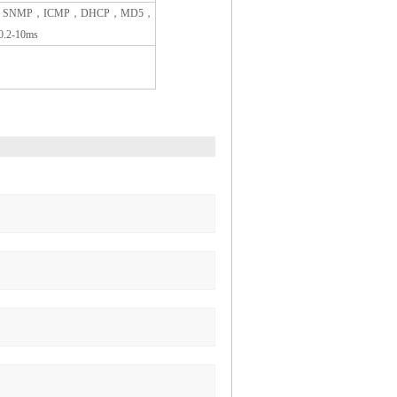
，
SNMP
，
ICMP
，
DHCP
，
MD5
，
0.2-10ms