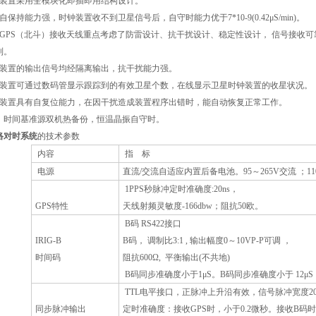
装置采用全模块化即插即用结构设计
。
自保持能力强，时钟装置收不到卫星信号后，自守时能力优于
7*10-9(0.42
μ
S/min)
。
GPS
（北斗）接收天线重点考虑了防雷设计、抗干扰设计、稳定性设计，
信号接收可
制。
装置的输出信号均经隔离输出，抗干扰能力强。
装置可通过数码管显示跟踪到的有效卫星个数，在线显示卫星时钟装置的收星状况。
装置具有自复位能力，在因干扰造成装置程序出错时，能自动恢复正常工作。
．
时间基准源双机热备份，恒温晶振自守时。
络对时系统
的技术参数
内容
指
标
电源
直流
/
交流自适应内置后备电池。
95
～
265V
交流
；
11
1PPS
秒脉冲定时准确度
:20ns
，
GPS
特性
天线射频灵敏度
-166dbw
；阻抗
50
欧。
B
码
RS422
接口
IRIG-B
B
码，
调制比
3:1 ,
输出幅度
0
～
10VP-P
可调
，
时间码
阻抗
600Ω,
平衡输出
(
不共地
)
B
码同步准确度小于
1μS
。
B
码同步准确度小于
12μS
TTL
电平接口，正脉冲上升沿有效，信号脉冲宽度
2
同步脉冲输出
定时准确度：接收
GPS
时，小于
0.2
微秒。接收
B
码时