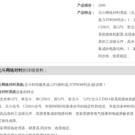
产品报价：
2000
产品特点：
北斗网络对时系统（北斗
器,NTP时钟同步）1
CDMA、双GPS、双北斗
系统接收机配置,实现
质的工业级元件，高水
集成的电路结构。3．
同步快，收星稳定。
北斗网络对时
的详细资料：
斗网络对时
系统
(
北斗时间服务器
,GPS
授时器
,NTP
时钟同步
)
提供商！
络对时系统
设备的特点
支持单
GPS
、单北斗、单
CDMA
、双
GPS
、双北斗、
GPS/
北斗
/CDMA
双系统接收机
号、北斗信号、
CDMA
信号、外部
B
码时间基准信号的稳定性和优劣，并提供多种时间
高品质的工业级元件，高密度集成的电路结构，使装置拥有电气隔离和电磁屏蔽表现
可靠性保障。
采用双核处理器，精度高
,
同步快，收星稳定。