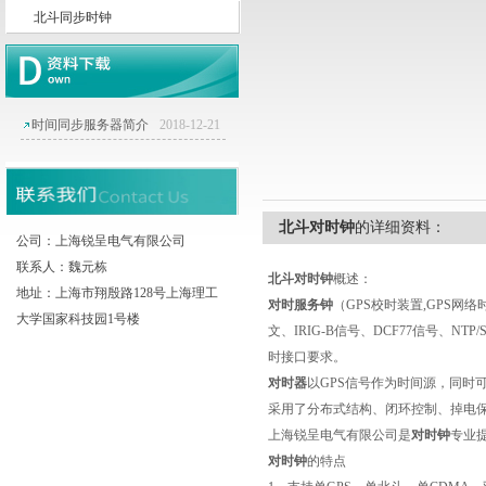
北斗同步时钟
上海锐呈电气有限公司
时间同步服务器简介
2018-12-21
北斗对时钟
的详细资料：
公司：上海锐呈电气有限公司
联系人：魏元栋
北斗对时钟
概述：
地址：上海市翔殷路128号上海理工
对时服务钟
（
GPS
校时装置
,GPS
网络
大学国家科技园1号楼
文
、
IRIG-B
信号
、
DCF77
信号、
NTP/
时接口要求。
对时器
以
GPS
信号作为时间源，同时
采用了分布式结构、闭环控制、掉电
上海锐呈电气有限公司是
对时
钟
专业
对时
钟
的特点