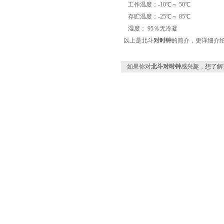
工作温度：
-10
℃～
50
℃
存贮温度：
-25
℃～
85
℃
湿度：
95
％无冷凝
以上是北斗
对时
钟
的简介，更详细介
如果你对
北斗对时钟
感兴趣，想了解