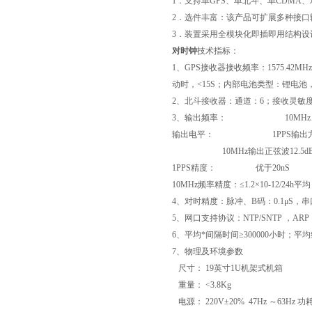
1
．支持单
GPS
、单北斗、单
CDMA
、
2
．选件丰富：该产品可扩展多种接口
3
．装置采用全模块化即插即用结构设
对时
钟
技术指标：
1
、
GPS
接收器接收频率：
1575.42MHz
动时，<
15S
；内部电池类型：锂电池
2
、北斗接收器：通道：
6
；接收灵敏
3
、输出频率：
10MHz
输出电平：
1PPS
输出
10MHz
输出正弦波
12.5d
1PPS
精度：
优于
20nS
10MHz
频率精度：≤
1.2
×
10-12/24h
平均
4
、对时精度：脉冲、
B
码：
0.1
μ
S
，串
5
、网口支持协议：
NTP/SNTP
，
ARP
6
、平均*间隔时间
≥
300000
小时；平均
7
、物理及环境参数
尺寸：
19
英寸
1U
机架式机箱
重量：
<3.8Kg
电源：
220V
±
20% 47Hz
～
63Hz
功